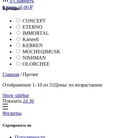
0
Сравнить
0
items
/
0,00
₽
Бренды
CONCEPT
ETERNO
IMMORTAL
Karseell
KEBREN
MOCHEQIMUSK
NISHMAN
OLORCHEE
Главная
/
Прочее
Отображение 1–10 из 51
Цены: по возрастанию
Show sidebar
Показать
24
36
Фильтры
Сортировать по
Популярности