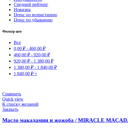
Средний рейтинг
Новизна
Цена: по возрастанию
Цена: по убыванию
Фильтр цен
Все
0,00
₽
-
460,00
₽
460,00
₽
-
920,00
₽
920,00
₽
-
1 380,00
₽
1 380,00
₽
-
1 840,00
₽
1 840,00
₽
+
Сравнить
Quick view
К списку желаний
Закрыть
Масло макадамии и жожоба / MIRACLE MACA